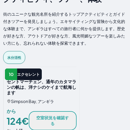
街のユニークな観光名所を紹介するトップアクティビティとガイド
付きツアーを発見しましょう。エキサイティングな冒険から文化的
な体験まで、アンギラはすべての旅行者に何かを提供します。歴史
が好きな方、アウトドアが好きな方、風光明媚なツアーを楽しみた
い方にも、忘れられない体験を探索できます。
水分活性
水分活性
10
エクセレント
セントマーチェン、通年のカタマラ
ンの帆は、洋ナシのケイまで航海し
ます
Simpson Bay, アンギラ
から
空室状況を確認す
124€
る