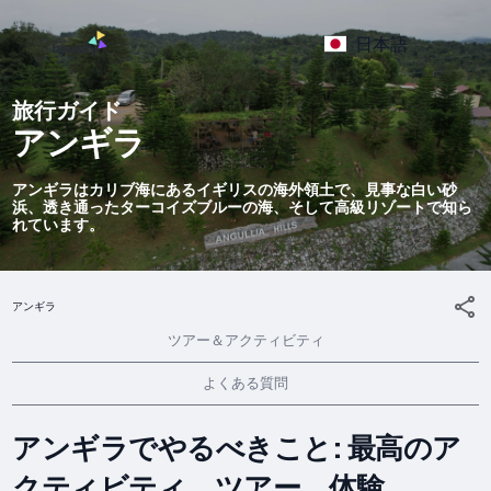
日本語
旅行ガイド
アンギラ
アンギラはカリブ海にあるイギリスの海外領土で、見事な白い砂
浜、透き通ったターコイズブルーの海、そして高級リゾートで知ら
れています。
アンギラ
ツアー＆アクティビティ
よくある質問
アンギラでやるべきこと: 最高のア
クティビティ、ツアー、体験