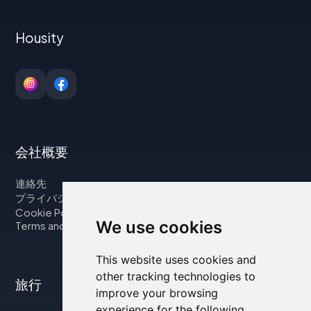
Housity
会社概要
連絡先
プライバシーポリシー
Cookie Policy
We use cookies
Terms and Conditions
This website uses cookies and
other tracking technologies to
旅行
improve your browsing
experience for the following