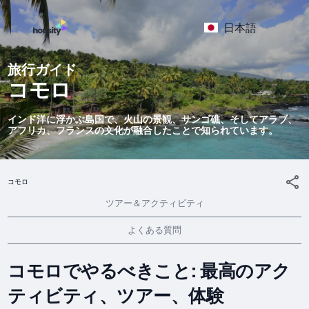
日本語
旅行ガイド
コモロ
インド洋に浮かぶ島国で、火山の景観、サンゴ礁、そしてアラブ、
アフリカ、フランスの文化が融合したことで知られています。
コモロ
ツアー＆アクティビティ
よくある質問
コモロでやるべきこと: 最高のアク
ティビティ、ツアー、体験