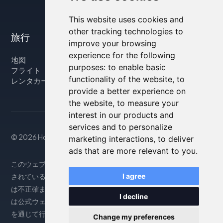
This website uses cookies and
other tracking technologies to
旅行
improve your browsing
experience for the following
地図
purposes:
to enable basic
フライト
functionality of the website
,
to
レンタカー
provide a better experience on
the website
,
to measure your
interest in our products and
services and to personalize
© 2026 Housity.net
marketing interactions
,
to deliver
ads that are more relevant to you
.
このウェブサイトは参考情報のみを提供するものであり、掲載
されている宿泊施設とは一切関係ありません。表示される情報
I agree
は不正確または古い場合がありますので、正確な情報について
I decline
は公式ウェブサイトをご参照ください。予約は提携パートナー
を通じて行われます。詳細については、法律上の注意事項をご
Change my preferences