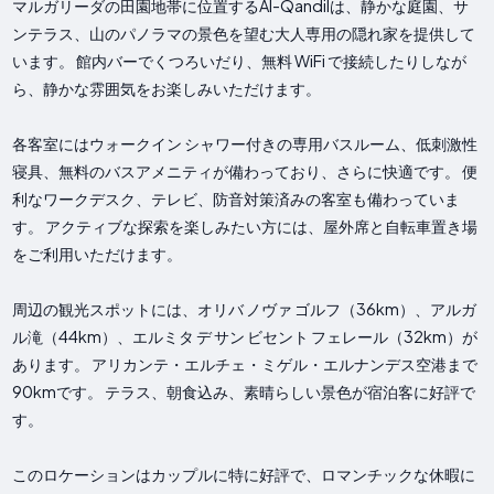
マルガリーダの田園地帯に位置するAl-Qandilは、静かな庭園、サ
ンテラス、山のパノラマの景色を望む大人専用の隠れ家を提供して
います。 館内バーでくつろいだり、無料 WiFi で接続したりしなが
ら、静かな雰囲気をお楽しみいただけます。
各客室にはウォークイン シャワー付きの専用バスルーム、低刺激性
寝具、無料のバスアメニティが備わっており、さらに快適です。 便
利なワークデスク、テレビ、防音対策済みの客室も備わっていま
す。 アクティブな探索を楽しみたい方には、屋外席と自転車置き場
をご利用いただけます。
周辺の観光スポットには、オリバ ノヴァ ゴルフ（36km）、アルガ
ル滝（44km）、エルミタ デ サン ビセント フェレール（32km）が
あります。 アリカンテ・エルチェ・ミゲル・エルナンデス空港まで
90kmです。 テラス、朝食込み、素晴らしい景色が宿泊客に好評で
す。
このロケーションはカップルに特に好評で、ロマンチックな休暇に