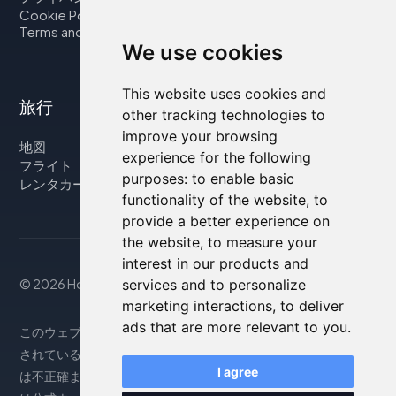
Cookie Policy
Terms and Conditions
We use cookies
This website uses cookies and
旅行
other tracking technologies to
improve your browsing
地図
experience for the following
フライト
purposes:
to enable basic
レンタカー
functionality of the website
,
to
provide a better experience on
the website
,
to measure your
interest in our products and
services and to personalize
© 2026 Housity.net
marketing interactions
,
to deliver
ads that are more relevant to you
.
このウェブサイトは参考情報のみを提供するものであり、掲載
されている宿泊施設とは一切関係ありません。表示される情報
I agree
は不正確または古い場合がありますので、正確な情報について