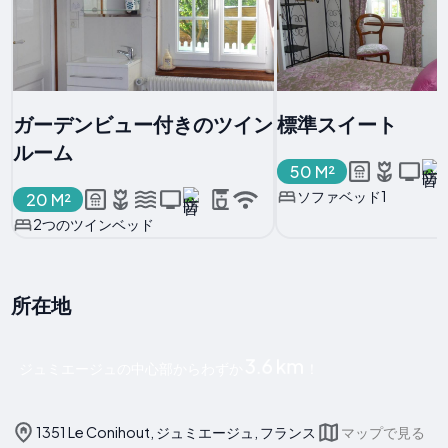
ガーデンビュー付きのツイン
標準スイート
ルーム
50 M²
ソファベッド1
20 M²
2つのツインベッド
所在地
3.6 km
ジュミエージュの中心部からわずか
！
1351 Le Conihout, ジュミエージュ, フランス
マップで見る