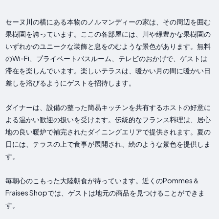
セーヌ川の横にある本物のノルマンディーの家は、その周辺を囲む
果樹園を誇っています。ここの各部屋には、川や​​緑豊かな果樹園の
いずれかのユニークな装飾と息をのむような景色があります。無料
のWi-Fi、プライベートバスルーム、テレビのおかげで、ゲストは
滞在を楽しんでいます。楽しいテラスは、暖かい月の間に暖かい日
差しを浴びるようにゲストを招待します。
ダイナーは、設備の整った簡易キッチンを共有するホストの好意に
よる温かい歓迎の扱いを受けます。伝統的なフランス料理は、居心
地の良い暖炉で補完されたダイニングエリアで提供されます。夏の
日には、テラスの上で食事が展開され、絵のような景色を提供しま
す。
毎朝心のこもった大陸朝食が待っています。近くのPommes＆
Fraises Shopでは、ゲストは地元の商品を見つけることができま
す。