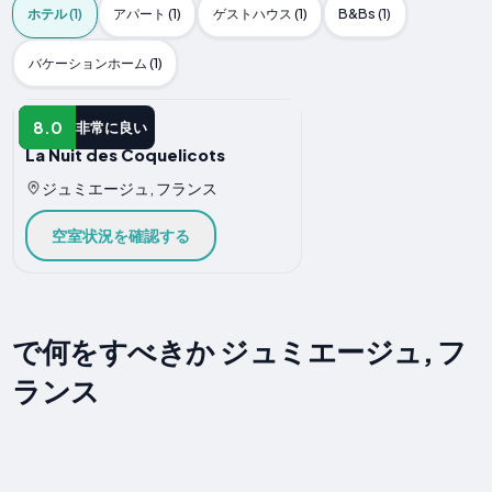
ホテル (1)
アパート (1)
ゲストハウス (1)
B&Bs (1)
バケーションホーム (1)
ホテル
8.0
非常に良い
La Nuit des Coquelicots
ジュミエージュ, フランス
空室状況を確認する
で何をすべきか ジュミエージュ, フ
ランス