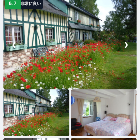
8.7
非常に良い
❮
❯