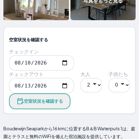
写真をもっと見る
空室状況を確認する
チェックイン
チェックアウト
大人
子供たち
空室状況を確認する
Boudewijn Seaparkから16 kmに位置するB＆B Waterputs 1は、庭
園とテラスと無料のWiFiを備えた宿泊施設を提供しています。