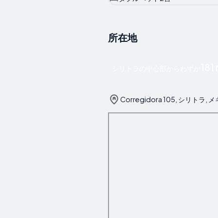
所在地
181
シリトラの中心部からわずか
Corregidora 105, シリトラ,