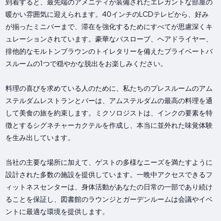
到着すると、最先端のアメニティが装備されたエレガントな部屋の
暖かい雰囲気に迎えられます。40インチのLCDテレビから、好み
が揃ったミニバーまで、滞在を強化するためにすべてが思慮深くキ
ュレーションされています。豪華なバスローブ、ヘアドライヤー、
排他的なモルトンブラウンのトイレタリーを備えたプライベートバ
スルームの1つで穏やかな脱出をお楽しみください。
料理の喜びを求めている人のために、私たちのプレスルームのアム
ステルダムレストランとバーは、アムステルダムの最高の料理を通
して美食の旅を約束します。ミクソロジストは、インクの要素を特
徴とするシグネチャーカクテルを作成し、本当に並外れた味覚体験
を生み出しています。
当社の主要な場所に加えて、ゲストの多様なニーズを満たすように
設計された多数の施設を提供しています。一晩中アクセスできるフ
ィットネスセンターは、身体活動があなたの日常の一部であり続け
ることを保証し、図書館のラウンジとガーデンルームは会議やイベ
ントに最適な環境を提供します。