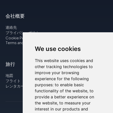
会社概要
連絡先
プライバシーポリシー
Cookie Policy
Terms and Conditions
We use cookies
This website uses cookies and
旅行
other tracking technologies to
improve your browsing
地図
experience for the following
フライト
purposes:
to enable basic
レンタカー
functionality of the website
,
to
provide a better experience on
the website
,
to measure your
interest in our products and