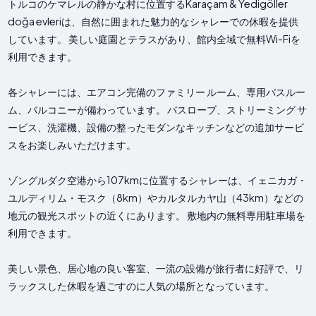
トルコのケマレルの静かな村に位置するKaraçam & Yedigöller
doğa evleriは、自然に囲まれた魅力的なシャレーでの休暇を提供
しています。 美しい庭園とテラスがあり、館内全域で無料Wi-Fiを
利用できます。
各シャレーには、エアコン完備のファミリー ルーム、専用バスルー
ム、バルコニーが備わっています。 バスローブ、ストリーミング サ
ービス、洗濯機、設備の整ったモダンなキッチンなどの追加サービ
スをお楽しみいただけます。
ゾングルダク空港から107kmに位置するシャレーは、イェニカガ・
ユルディリム・モスク（8km）やカルタルカヤ山（43km）などの
地元の観光スポットの近くにあります。 敷地内の無料専用駐車場を
利用できます。
美しい景色、居心地の良い客室、一流の設備が旅行者に好評で、リ
ラックスした休暇を過ごすのに人気の場所となっています。