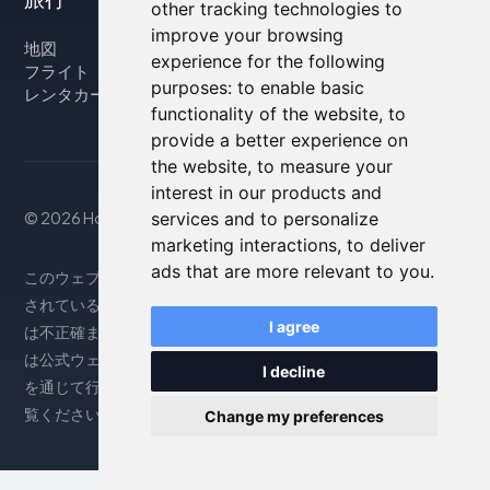
other tracking technologies to
improve your browsing
地図
experience for the following
フライト
purposes:
to enable basic
レンタカー
functionality of the website
,
to
provide a better experience on
the website
,
to measure your
interest in our products and
© 2026 Housity.net
services and to personalize
marketing interactions
,
to deliver
ads that are more relevant to you
.
このウェブサイトは参考情報のみを提供するものであり、掲載
されている宿泊施設とは一切関係ありません。表示される情報
I agree
は不正確または古い場合がありますので、正確な情報について
は公式ウェブサイトをご参照ください。予約は提携パートナー
I decline
を通じて行われます。詳細については、法律上の注意事項をご
覧ください。
Change my preferences