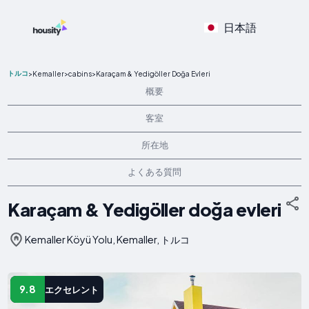
日本語
トルコ
>
Kemaller
>
cabins
>
Karaçam & Yedigöller Doğa Evleri
概要
客室
所在地
よくある質問
Karaçam & Yedigöller doğa evleri
Kemaller Köyü Yolu, Kemaller, トルコ
9.8
エクセレント