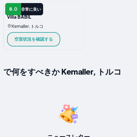
ヴィラ
8.0
非常に良い
Villa BABİL
Kemaller, トルコ
空室状況を確認する
で何をすべきか Kemaller, トルコ
ニュースレター