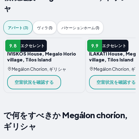
ャ
アパート (3)
ヴィラ (1)
バケーションホーム (1)
アパート
アパート
9.8
9.9
エクセレント
エクセレント
IVISKOS House, Megalo Horio
ILAKATI House, Mega
village, Tilos Island
village, Tilos Island
Megálon Choríon, ギリシャ
Megálon Choríon, 
空室状況を確認する
空室状況を確認する
で何をすべきか Megálon choríon,
ギリシャ