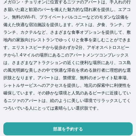
メガロン・チョリオンに位置するニツァのアパートは、手入れの行
き届いた庭と歓迎のバーを備えた魅力的な隠れ家を提供し、エアコ
ン、無料のWi-Fi、プライベートバルコニーなどのモダンな設備を
備えた快適な宿泊施設を提供します。ゲストは、夕食、ランチ、ブ
ランチ、カクテルなど、さまざまな食事オプションを提供して、敷
地内の家族向けレストランでゆっくりと食事を楽しむことができま
す。エリストスビーチから徒歩わずか2分、アギオスペトロスビー
チから1. 4マイルの場所にあるこのアパートメンツコンプレックス
は、さまざまなアトラクションの近くに便利な場所にあり、コス島
の風光明媚な美しさの中で快適な滞在を求める旅行者に理想的な選
択肢となります。アパートは、禁煙室、無料のオンサイト駐車場、
シャトルサービスへのアクセスを提供し、地元の探索中に利便性を
確保しています。その静かな環境と人気のあるビーチに近接してい
るニツァのアパートは、絵のように美しい環境でリラックスしてく
つろいでいる人にとっては素晴らしい選択肢です。
部屋を予約する