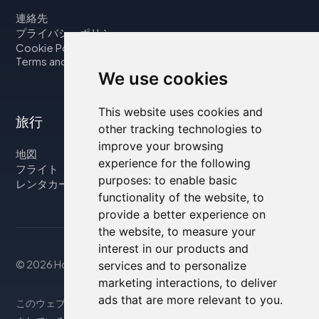
連絡先
プライバシーポリシー
Cookie Policy
Terms and Conditions
We use cookies
This website uses cookies and
旅行
other tracking technologies to
improve your browsing
地図
experience for the following
フライト
purposes:
to enable basic
レンタカー
functionality of the website
,
to
provide a better experience on
the website
,
to measure your
interest in our products and
© 2026 Housity.net
services and to personalize
marketing interactions
,
to deliver
ads that are more relevant to you
.
このウェブサイトは参考情報のみを提供するものであり、掲載