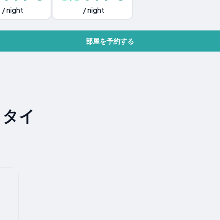
/ night
/ night
部屋を予約する
, タイ