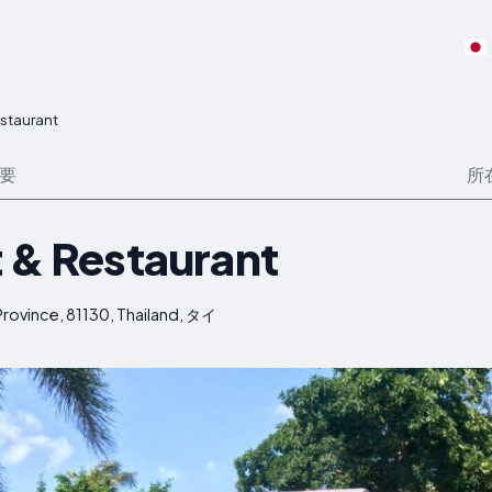
estaurant
要
所
t & Restaurant
 Province, 81130, Thailand, タイ