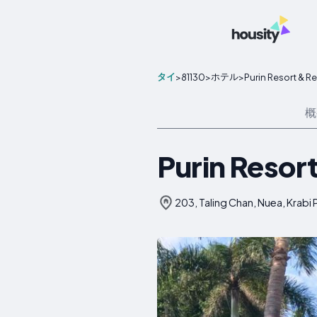
タイ
ホテル
>
81130
>
>
Purin Resort & R
概
Purin Resor
203, Taling Chan, Nuea, Krabi