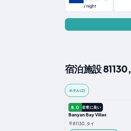
/ night
宿泊施設 81130
ホテル (2)
ホテル
8.0
非常に良い
Banyan Bay Villas
81130, タイ