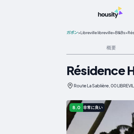
ガボン
>
Libreville libreville
>
B&Bs
>
Rés
概要
Résidence H
Route La Sablière, 00 LIBREVILL
8.0
非常に良い