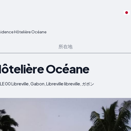
idence Hôtelière Océane
所在地
ôtelière Océane
E 00 Libreville, Gabon, Libreville libreville, ガボン