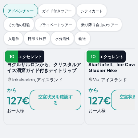
アドベンチャー
ガイド付きツアー
シティカード
その他の経験
プライベートツアー
乗り降り自由のツアー
入場券
日帰り旅行
水分活性
輸送
アドベンチャー
アドベンチャー
10
10
エクセレント
エクセレント
ヨクルサルロンから、クリスタルア
Skaftafell、Ice Cave
イス洞窟ガイド付きデイトリップ
Glacier Hike
Jokulsarlon, アイスランド
Vik, アイスランド
から
から
空室状況を確認す
空室状況
127€
127€
る
お一人様
お一人様