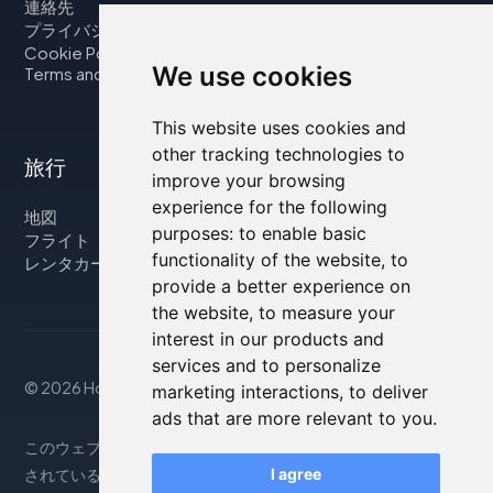
連絡先
プライバシーポリシー
Cookie Policy
We use cookies
Terms and Conditions
This website uses cookies and
other tracking technologies to
旅行
improve your browsing
experience for the following
地図
purposes:
to enable basic
フライト
functionality of the website
,
to
レンタカー
provide a better experience on
the website
,
to measure your
interest in our products and
services and to personalize
© 2026 Housity.net
marketing interactions
,
to deliver
ads that are more relevant to you
.
このウェブサイトは参考情報のみを提供するものであり、掲載
されている宿泊施設とは一切関係ありません。表示される情報
I agree