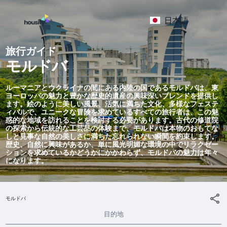
日本語
旅行ガイド
モルドバ
ルーマニアとウクライナの間にある内陸の国であるモルドバは、東
ヨーロッパの魅力と豊かな歴史的遺産の興味深いブレンドを提供し
ます。絵のように美しい風景、活気に満ちた文化、多様なフェステ
ィバルで、ユニークな冒険を求めているすべての旅行者は、この魅
惑的な地域を訪れることを検討する必要があります。古代の修道院
の探索から伝統的な工芸品の体験まで、モルドバは本物のおもてな
しと見事な自然の美しさに満ちた忘れられない瞬間を約束します。
歴史、自然に興味があるか、単に風光明媚な環境の中でリラクゼー
ションを求めているかどうかにかかわらず、モルドバの魅力は年々
になります。
モルドバ
目的地