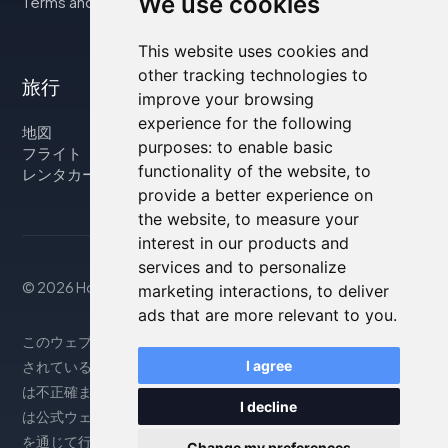
We use cookies
Terms and Conditions
This website uses cookies and
other tracking technologies to
旅行
improve your browsing
experience for the following
地図
purposes:
to enable basic
フライト
functionality of the website
,
to
レンタカー
provide a better experience on
the website
,
to measure your
interest in our products and
services and to personalize
© 2026 Housity.net
marketing interactions
,
to deliver
ads that are more relevant to you
.
このウェブサイトは参考情報のみを提供するものであり、掲載
されている宿泊施設とは一切関係ありません。表示される情報
I agree
は不正確または古い場合がありますので、正確な情報について
I decline
は公式ウェブサイトをご参照ください。予約は提携パートナー
を通じて行われます。詳細については、法律上の注意事項をご
Change my preferences