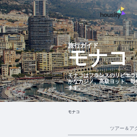
旅行ガイド
モナコ
モナコはフランスのリビエラ
かなカジノ、高級ヨット、毎
ます。
モナコ
ツアー＆ア