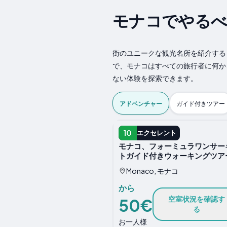
モナコでやるべ
街のユニークな観光名所を紹介する
で、モナコはすべての旅行者に何か
ない体験を探索できます。
アドベンチャー
ガイド付きツアー
アドベンチャー
10
エクセレント
モナコ、フォーミュラワンサー
トガイド付きウォーキングツア
Monaco, モナコ
から
空室状況を確認す
50€
る
お一人様