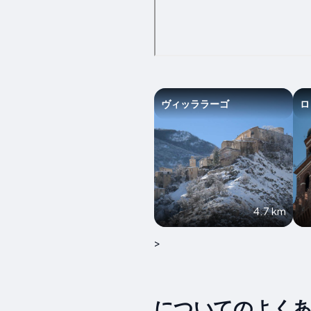
ヴィッララーゴ
ロ
4.7 km
>
についてのよくあ