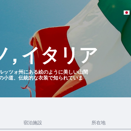
, イタリア
ルッツォ州にある絵のように美しい山間
の小道、伝統的な衣装で知られていま
宿泊施設
所在地