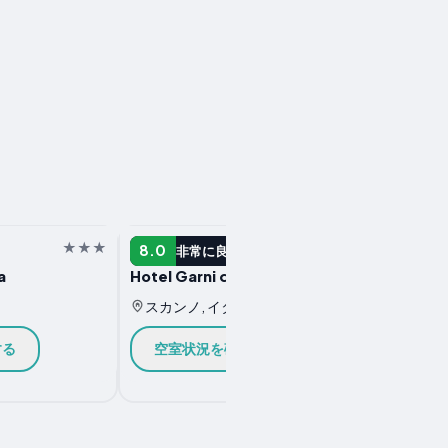
ホテル
ホテル
8.0
8.0
非常に良い
a
Hotel Garni del Lago
Hotel 
スカンノ, イタリア
スカン
する
空室状況を確認する
空室