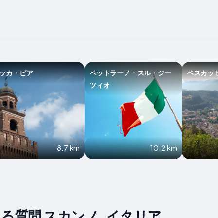
ッカ・ピア
ペットラーノ・スル・ジー
ペスカッ
ツィオ
8.7 km
10.2 km
る質問 スカンノ, イタリア