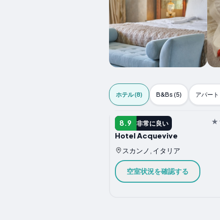
ホテル (8)
B&Bs (5)
アパート (
ホテル
8.9
非常に良い
Hotel Acquevive
スカンノ, イタリア
空室状況を確認する