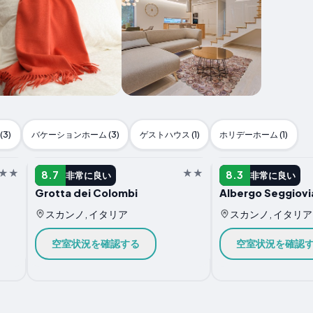
3)
バケーションホーム (3)
ゲストハウス (1)
ホリデーホーム (1)
ホテル
ホテル
8.7
8.3
非常に良い
非常に良い
Grotta dei Colombi
Albergo Seggiovi
スカンノ, イタリア
スカンノ, イタリア
空室状況を確認する
空室状況を確認