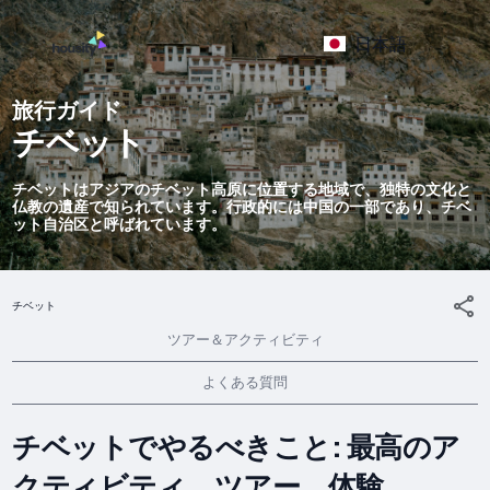
日本語
旅行ガイド
チベット
チベットはアジアのチベット高原に位置する地域で、独特の文化と
仏教の遺産で知られています。行政的には中国の一部であり、チベ
ット自治区と呼ばれています。
チベット
ツアー＆アクティビティ
よくある質問
チベットでやるべきこと: 最高のア
クティビティ、ツアー、体験