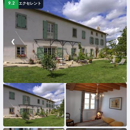
9.2
エクセレント
❮
❯