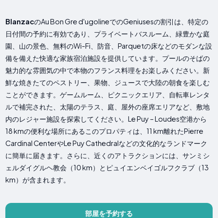
Blanzac
のAu Bon Gre d'ugolineでのGeniusesの割引は、特定の
日付間の予約に有効であり、プライベートバスルーム、緑豊かな庭
園、山の景色、無料のWi-Fi、防音、Parquetの床などのモダンな設
備を備えた快適な家族宿泊施設を提供しています。プールのそばの
魅力的な雰囲気の中で本物のフランス料理をお楽しみください。新
鮮な焼きたてのペストリー、果物、ジュースで大陸の朝食を楽しむ
ことができます。ゲームルーム、ピクニックエリア、自転車レンタ
ルで補完された、太陽のテラス、庭、屋外の座席エリアなど、敷地
内のレジャー施設を探索してください。Le Puy – Loudes空港から
18 kmの便利な場所にあるこのプロパティは、11 km離れたPierre
Cardinal CenterやLe Puy Cathedralなどの文化的なランドマーク
に簡単に届きます。さらに、近くのアトラクションには、サンミシ
ェルダイグルヘ教会（10 km）とピュイエンベイゴルフクラブ（13
km）が含まれます。
部屋を予約する