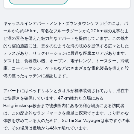
キャッスルインアパートメント - ダウンタウンケフラビクには、パ
ールから約45 km、有名なブルーラグーンから20 km弱の見事な山
と湖の景色を備えた魅力的なアパートを提供しています。この魅力
的な宿泊施設には、息をのむような海の眺めを提供する広々とした
テラスがあり、リラクゼーションに最適な座席エリアがあります。
ゲストは、食器洗い機、オーブン、電子レンジ、トースター、冷蔵
庫、コーヒーマシン、ケトルなどのさまざまな電化製品を備えた設
備の整ったキッチンに感謝します。
アパートにはベッドリネンとタオルが標準装備されており、滞在中
に快適さを確保しています。47 km離れた立場にある
Hallgrímskirkja教会まで徒歩圏内にある便利な場所にある訪問者
は、この歴史的なランドマークを簡単に探索できます。より静かな
体験を求めている人のために、Solfar Sun Voyagerは車ですぐの車
で、その場所は敷地から48 km離れています。