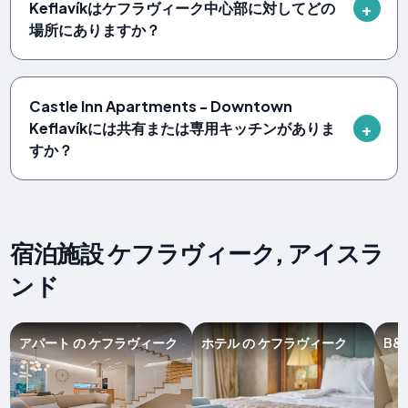
Keflavíkはケフラヴィーク中心部に対してどの
場所にありますか？
Castle Inn Apartments - Downtown
Keflavíkには共有または専用キッチンがありま
すか？
宿泊施設 ケフラヴィーク, アイスラ
ンド
アパート の ケフラヴィーク
ホテル の ケフラヴィーク
B&