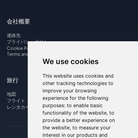
会社概要
連絡先
プライバシーポリシー
Cookie Policy
Terms and Conditions
We use cookies
This website uses cookies and
旅行
other tracking technologies to
improve your browsing
地図
experience for the following
フライト
purposes:
to enable basic
レンタカー
functionality of the website
,
to
provide a better experience on
the website
,
to measure your
interest in our products and