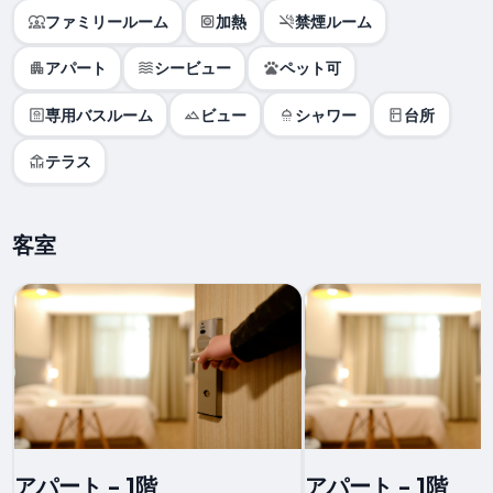
ファミリールーム
加熱
禁煙ルーム
アパート
シービュー
ペット可
専用バスルーム
ビュー
シャワー
台所
テラス
客室
アパート - 1階
アパート - 1階