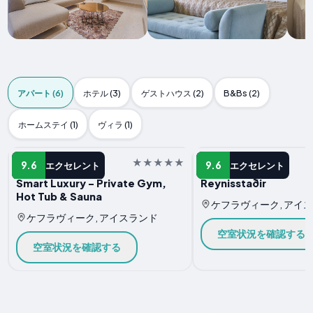
アパート (6)
ホテル (3)
ゲストハウス (2)
B&Bs (2)
ホームステイ (1)
ヴィラ (1)
アパート
アパート
9.6
9.6
エクセレント
エクセレント
Smart Luxury - Private Gym,
Reynisstaðir
Hot Tub & Sauna
ケフラヴィーク, アイ
ケフラヴィーク, アイスランド
空室状況を確認する
空室状況を確認する