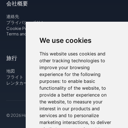
会社概要
連絡先
プライバシーポリシー
Cookie Policy
Terms and Conditions
We use cookies
This website uses cookies and
旅行
other tracking technologies to
improve your browsing
地図
experience for the following
フライト
purposes:
to enable basic
レンタカー
functionality of the website
,
to
provide a better experience on
the website
,
to measure your
interest in our products and
services and to personalize
© 2026 Housity.net
marketing interactions
,
to deliver