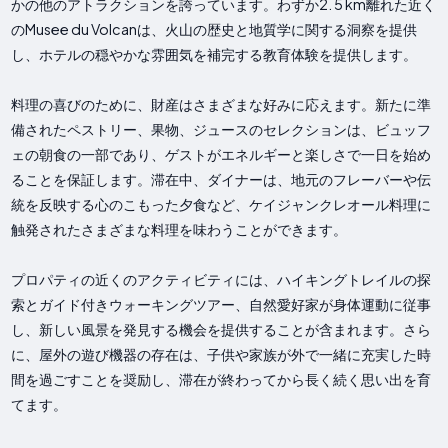
かの他のアトラクションを誇っています。わずか2. 5 km離れた近く
のMusee du Volcanは、火山の歴史と地質学に関する洞察を提供
し、ホテルの穏やかな雰囲気を補完する教育体験を提供します。
料理の喜びのために、財産はさまざまな好みに応えます。新たに準
備されたペストリー、果物、ジュースのセレクションは、ビュッフ
ェの朝食の一部であり、ゲストがエネルギーと楽しさで一日を始め
ることを保証します。滞在中、ダイナーは、地元のフレーバーや伝
統を反映する心のこもった夕食など、ケイジャンクレオール料理に
触発されたさまざまな料理を味わうことができます。
プロパティの近くのアクティビティには、ハイキングトレイルの探
索とガイド付きウォーキングツアー、自然愛好家が身体運動に従事
し、新しい風景を発見する機会を提供することが含まれます。さら
に、屋外の遊び機器の存在は、子供や家族が外で一緒に充実した時
間を過ごすことを奨励し、滞在が終わってから長く続く思い出を育
てます。