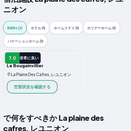
ニオン
B&Bs (2)
ホテル (1)
ホームステイ (1)
ホリデーホーム (1)
バケーションホーム (1)
B&B
7.0
非常に良い
Le Bougainvillier
La Plaine Des Cafres, レユニオン
空室状況を確認する
で何をすべきか La plaine des
cafres, レユニオン