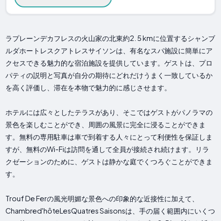
ラプレーンデカフレスの火山家の北東約2. 5 kmに位置するシャンブ
ルダホートレスクアトレスサイソンは、有名なスパ施設に簡単にア
クセスできる魅力的な宿泊施設を提供しています。ゲストは、プロ
パティの説明と写真が自分の期待にどれだけうまく一致しているか
を高く評価し、滞在を本物で魅力的に感じさせます。
ホテルには広々としたテラスがあり、そこではゲストがパノラマの
景色を楽しむことができ、周囲の風景に完全に浸ることができま
す。無料の専用駐車は車で到着する人々にとって利便性を保証しま
すが、無料のWi-Fiは訪問を通して全員が接続され続けます。リラ
クゼーションのために、ゲストは静かな庭でくつろぐことができま
す。
Trouf De Ferの風光明媚な景色への印象的な近接性に加えて、
Chambred'hôteLesQuatres Saisonsは、手の届く範囲内にいくつ