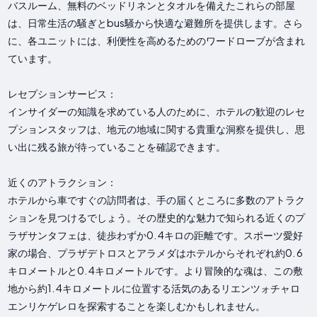
バスルーム、無料のベッドリネンとタオルを備えたこれらの部屋
は、日常生活の騒ぎとbus騒から快適な避難所を提供します。さら
に、各ユニットには、利便性を高めるためのワードローブが含まれ
ています。
レセプションサービス：
インサイダーの知識を求めている人のために、ホテルの歓迎のレセ
プションスタッフは、地元の地域に関する貴重な洞察を提供し、思
い出に残る旅が待っていることを確認できます。
近くのアトラクション：
ホテルから車ですぐの訪問者は、手の届くところに多数のアトラク
ションを見つけるでしょう。その歴史的な魅力で知られる近くのプ
ラザサンタフェは、徒歩わずか0. 4キロの距離です。スポーツ愛好
家の場合、プラザデトロスとアラメダはホテルからそれぞれ約0. 6
キロメートルと0. 4キロメートルです。より冒険的な魂は、この敷
地から約1. 4キロメートルに位置する活気のあるリエンツォチャロ
エンリケゲレロを探索することを楽しむかもしれません。