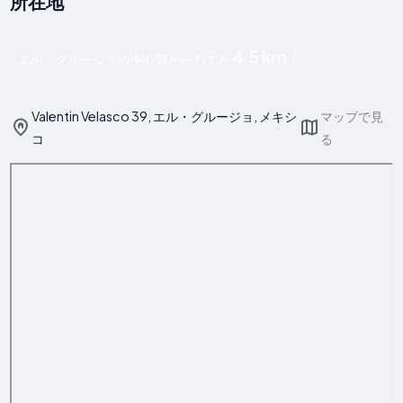
所在地
4.5 km
エル・グルージョの中心部からわずか
！
Valentin Velasco 39, エル・グルージョ, メキシ
マップで見
コ
る