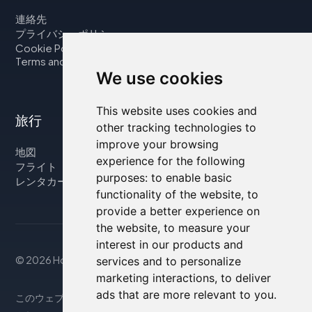
連絡先
プライバシーポリシー
Cookie Policy
Terms and Conditions
We use cookies
This website uses cookies and
旅行
other tracking technologies to
improve your browsing
地図
experience for the following
フライト
purposes:
to enable basic
レンタカー
functionality of the website
,
to
provide a better experience on
the website
,
to measure your
interest in our products and
© 2026 Housity.net
services and to personalize
marketing interactions
,
to deliver
ads that are more relevant to you
.
このウェブサイトは参考情報のみを提供するものであり、掲載