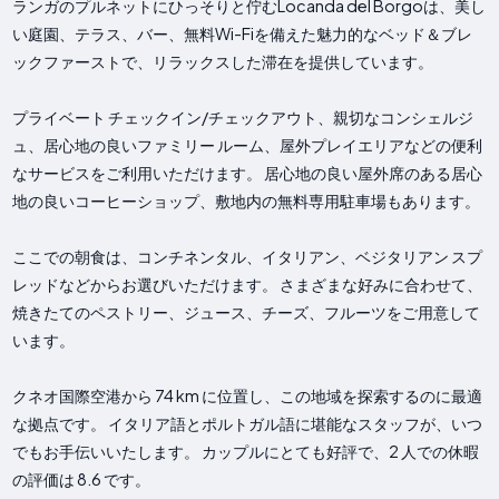
ランガのプルネットにひっそりと佇むLocanda del Borgoは、美し
い庭園、テラス、バー、無料Wi-Fiを備えた魅力的なベッド＆ブレ
ックファーストで、リラックスした滞在を提供しています。
プライベート チェックイン/チェックアウト、親切なコンシェルジ
ュ、居心地の良いファミリー ルーム、屋外プレイエリアなどの便利
なサービスをご利用いただけます。 居心地の良い屋外席のある居心
地の良いコーヒーショップ、敷地内の無料専用駐車場もあります。
ここでの朝食は、コンチネンタル、イタリアン、ベジタリアン スプ
レッドなどからお選びいただけます。 さまざまな好みに合わせて、
焼きたてのペストリー、ジュース、チーズ、フルーツをご用意して
います。
クネオ国際空港から 74 km に位置し、この地域を探索するのに最適
な拠点です。 イタリア語とポルトガル語に堪能なスタッフが、いつ
でもお手伝いいたします。 カップルにとても好評で、2 人での休暇
の評価は 8.6 です。