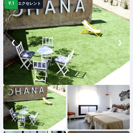
9.1
エクセレント
❮
❯