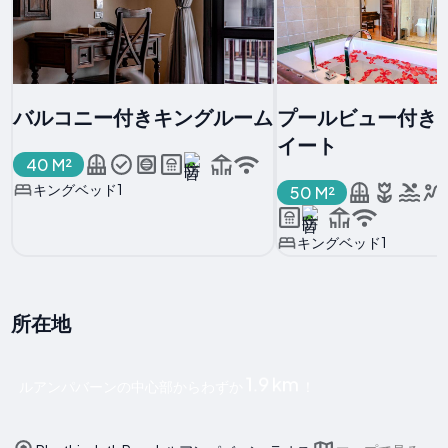
バルコニー付きキングルーム
プールビュー付き
イート
40 M²
キングベッド1
50 M²
キングベッド1
所在地
1.9 km
ルアンパバーンの中心部からわずか
！