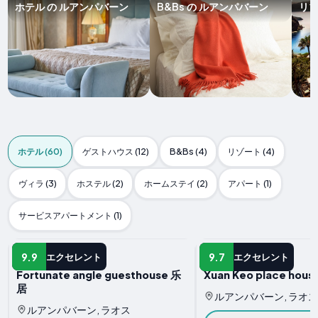
ホテル の ルアンパバーン
B&Bs の ルアンパバーン
リゾ
ホテル (60)
ゲストハウス (12)
B&Bs (4)
リゾート (4)
ヴィラ (3)
ホステル (2)
ホームステイ (2)
アパート (1)
サービスアパートメント (1)
ホテル
ホテル
9.9
9.7
エクセレント
エクセレント
Fortunate angle guesthouse 乐
Xuan Keo place house
居
ルアンパバーン, ラオス
ルアンパバーン, ラオス