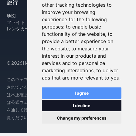
旅行
other tracking technologies to
improve your browsing
地図
experience for the following
フライト
purposes:
to enable basic
レンタカー
functionality of the website
,
to
provide a better experience on
the website
,
to measure your
interest in our products and
services and to personalize
© 2026 Housity.net
marketing interactions
,
to deliver
ads that are more relevant to you
.
このウェブサイトは参考情報のみを提供するものであり、掲載
されている宿泊施設とは一切関係ありません。表示される情報
I agree
は不正確または古い場合がありますので、正確な情報について
は公式ウェブサイトをご参照ください。予約は提携パートナー
I decline
を通じて行われます。詳細については、法律上の注意事項をご
覧ください。
Change my preferences