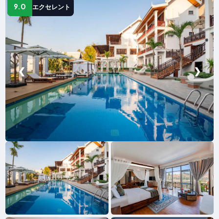
9.0
エクセレント
❮
❯