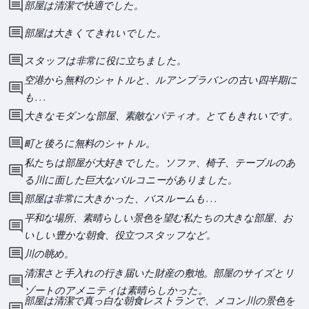
部屋は清潔で快適でした。
部屋は大きくてきれいでした。
スタッフは非常に役に立ちました。
空港から無料のシャトルと、ルアンプラバンの古い四半期に
も. . .
大きなモダンな部屋、素敵なパティオ。とてもきれいです。
町と後ろに無料のシャトル。
私たちは部屋が大好きでした。ソファ、椅子、テーブルのあ
る川に面した巨大なバルコニーがありました。
部屋は非常に大きかった、バスルームも. . .
平和な場所、素晴らしい景色を望む私たちの大きな部屋、お
いしい豊かな朝食、役立つスタッフなど。
川の眺め。
清潔さと手入れの行き届いた財産の敷地。部屋のサイズとリ
ゾートのアメニティは素晴らしかった。
部屋は清潔で真っ白な朝食レストランで、メコン川の景色を