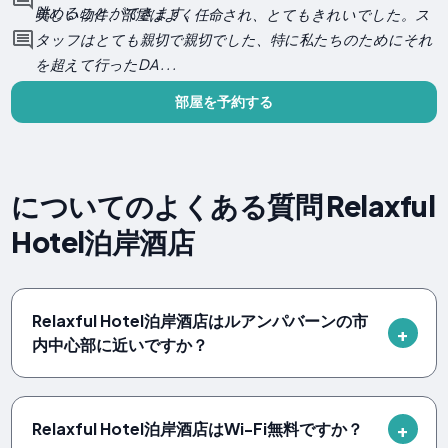
眺めることができます。
美しい物件、部屋はよく任命され、とてもきれいでした。ス
タッフはとても親切で親切でした、特に私たちのためにそれ
を超えて行ったDA . . .
部屋を予約する
についてのよくある質問 Relaxful
Hotel泊岸酒店
Relaxful Hotel泊岸酒店はルアンパバーンの市
内中心部に近いですか？
Relaxful Hotel泊岸酒店はWi-Fi無料ですか？