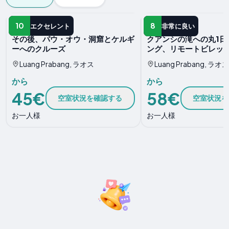
水分活性
水分活性
10
8
エクセレント
非常に良い
その後、パウ・オウ・洞窟とケルギ
クアンシの滝への丸1日
ーへのクルーズ
ング、リモートビレッ
Luang Prabang, ラオス
Luang Prabang, ラオス
から
から
45€
58€
空室状況を確認する
空室状況を
お一人様
お一人様