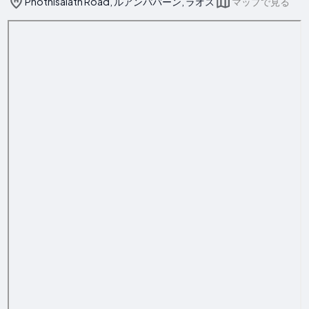
Phothisalath Road, ルアンパバーン, ラオス
マップで見る